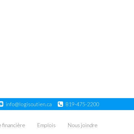
info@logisoutien.ca
819-475-2200
 financière
Emplois
Nous joindre