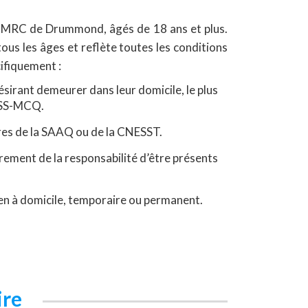
la MRC de Drummond, âgés de 18 ans et plus.
tous les âges et reflète toutes les conditions
cifiquement :
irant demeurer dans leur domicile, le plus
USSS-MCQ.
res de la SAAQ ou de la CNESST.
irement de la responsabilité d’être présents
en à domicile, temporaire ou permanent.
ire