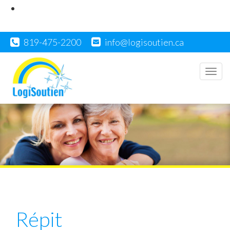
819-475-2200
info@logisoutien.ca
Men
Répit