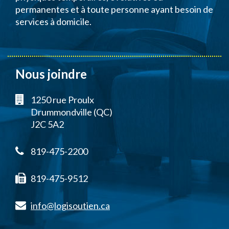
permanentes et à toute personne ayant besoin de
services à domicile.
Nous joindre
1250 rue Proulx
Drummondville (QC)
J2C 5A2
819-475-2200
819-475-9512
info@logisoutien.ca