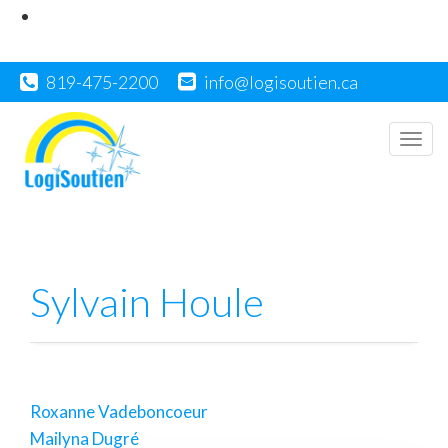
819-475-2200
info@logisoutien.ca
Men
Sylvain Houle
Roxanne Vadeboncoeur
Navigation
Mailyna Dugré